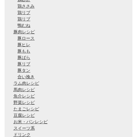
鶏ささみ
鶏リブ
鶏リブ
鴨むね
豚肉レシピ
豚ロース
豚ヒレ
豚もも
豚ばら
豚リブ
豚タン
合い挽き
ラム肉レシピ
馬肉レシピ
魚介レシピ
野菜レシピ
たまごレシピ
豆腐レシピ
お米・パンレシピ
スイーツ系
ドリンク