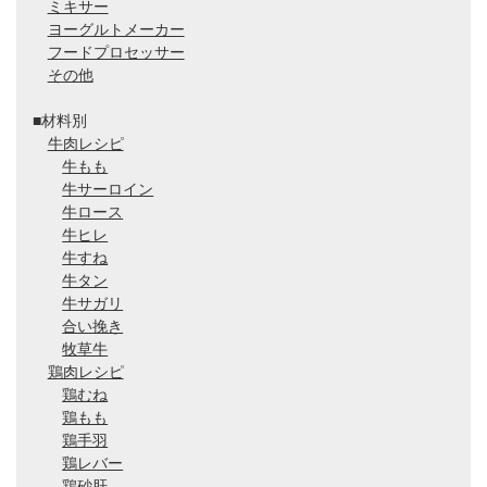
ミキサー
ヨーグルトメーカー
フードプロセッサー
その他
■材料別
牛肉レシピ
牛もも
牛サーロイン
牛ロース
牛ヒレ
牛すね
牛タン
牛サガリ
合い挽き
牧草牛
鶏肉レシピ
鶏むね
鶏もも
鶏手羽
鶏レバー
鶏砂肝